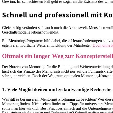
Gewinn. Im schlechtesten Fall geht es sogar an die Existenz des Unt
Schnell und professionell mit 
Gleichzeitig verändert sich auch noch die Arbeitswelt. Menschen woll
Geschäftsmodelle lebensnotwendig.
Ein Mentoring-Programm hilft dabei, diese Herausforderungen souver
eigenverantwortliche Weiterentwicklung der Mitarbeiter.
Doch ohne Ko
Oftmals ein langer Weg zur Konzepterstel
Der Nutzen von Mentoring für die Bindung und Weiterentwicklung de
lässt sich das Prinzip des Mentorings nicht nur auf die Führungskräf
sehr gut erreichen. Doch der Weg zum optimalen Mentoring-Konzept is
1. Viele Möglichkeiten und zeitaufwendige Recherche
Was gilt es bei unserem Mentoring-Programm zu beachten? Wer diese
Mentoring finden. Nicht selten findet man Tipps für universitäre M
sollte man hier wirklich Best Practices einfach auf die Unternehmensw
Bedürfnisse als Studenten und Doktoranden? Schnell verliert man sic