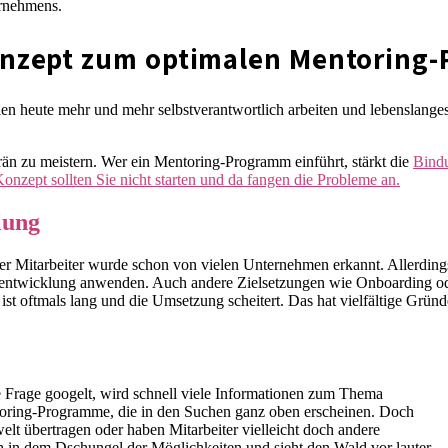
ernehmens.
Konzept zum optimalen Mentoring
en heute mehr und mehr selbstverantwortlich arbeiten und lebenslanges
än zu meistern. Wer ein Mentoring-Programm einführt, stärkt die
Bindu
nzept sollten Sie nicht starten und da fangen die Probleme an.
lung
r Mitarbeiter wurde schon von vielen Unternehmen erkannt. Allerdings
teentwicklung anwenden. Auch andere Zielsetzungen wie Onboarding oder
t oftmals lang und die Umsetzung scheitert. Das hat vielfältige Gründ
 Frage googelt, wird schnell viele Informationen zum Thema
entoring-Programme, die in den Suchen ganz oben erscheinen. Doch
elt übertragen oder haben Mitarbeiter vielleicht doch andere
h in dem Dschungel der Möglichkeiten und sieht den Wald vor lauter