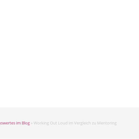
swertes im Blog
»
Working Out Loud im Vergleich zu Mentoring